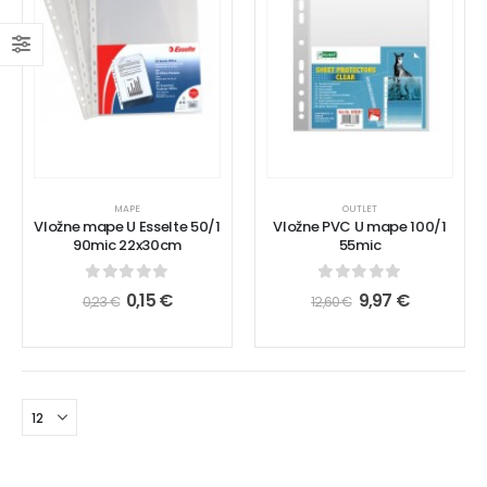
MAPE
OUTLET
Vložne mape U Esselte 50/1
Vložne PVC U mape 100/1
90mic 22x30cm
55mic
0
out of 5
0
out of 5
0,15
€
9,97
€
0,23
€
12,60
€