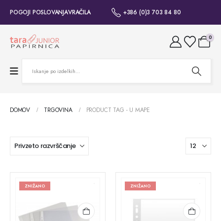
POGOJI POSLOVANJA
VRAČILA
+386 (0)3 703 84 80
0
DOMOV
TRGOVINA
PRODUCT TAG -
U MAPE
ZNIŽANO
ZNIŽANO