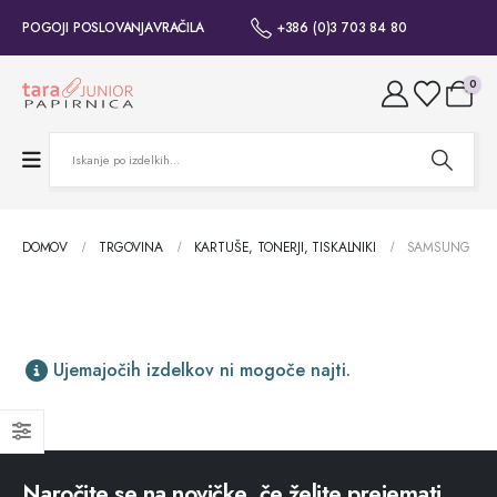
POGOJI POSLOVANJA
VRAČILA
+386 (0)3 703 84 80
0
DOMOV
TRGOVINA
KARTUŠE, TONERJI, TISKALNIKI
SAMSUNG
Ujemajočih izdelkov ni mogoče najti.
Naročite se na novičke, če želite prejemati