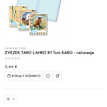
VSE ZA ŠOLO
,
ZVEZKI
ZVEZEK TAKO LAHKO R1 1cm KARO - računanje
0
out of 5
2,44
€
DODAJ V KOŠARICO