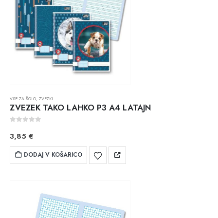
VSE ZA ŠOLO
,
ZVEZKI
ZVEZEK TAKO LAHKO P3 A4 LATAJN
0
out of 5
3,85
€
DODAJ V KOŠARICO