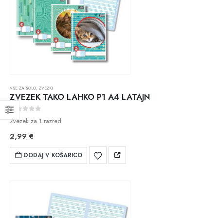
VSE ZA ŠOLO
,
ZVEZKI
ZVEZEK TAKO LAHKO P1 A4 LATAJN
0
out of 5
Zvezek za 1.razred
2,99
€
DODAJ V KOŠARICO