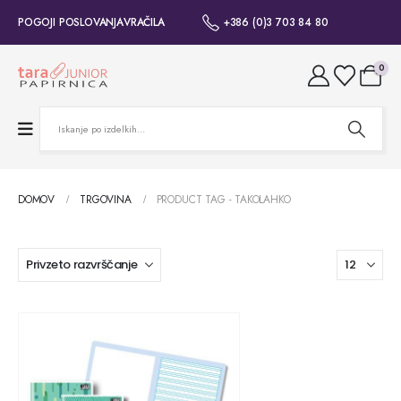
POGOJI POSLOVANJA
VRAČILA
+386 (0)3 703 84 80
0
DOMOV
TRGOVINA
PRODUCT TAG -
TAKOLAHKO