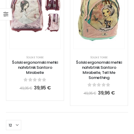
ŠOLSKE TORBE
ŠOLSKE TORBE
Šolski ergonomski mehki
Šolski ergonomski mehki
nahrbtnik Santoro
nahrbtnik Santoro
Mirabelle
Mirabelle, Tell Me
Something
0
out of 5
39,95
€
49,95
€
0
out of 5
39,96
€
49,95
€