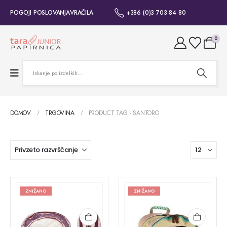
POGOJI POSLOVANJA
VRAČILA
+386 (0)3 703 84 80
0
DOMOV
TRGOVINA
PRODUCT TAG -
SANTORO
ZNIŽANO
ZNIŽANO