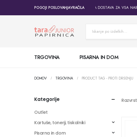
POGOJI POSLOVANJA
VRAČILA
BREZPLAČNA DOSTAVA ZA VSA NARO
TRGOVINA
PISARNA IN DOM
DOMOV
TRGOVINA
PRODUCT TAG -
PROTI DRSENJU
Kategorije
Razvrst
Outlet
Kartuše, tonerji, tiskalniki
Pisarna in dom