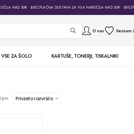
ČILA NAD 50€ • BREZPLAČNA DOSTAVA ZA VSA NAROČILA NAD 50€ • BREZP
O nas
Seznam ž
VSE ZA ŠOLO
KARTUŠE, TONERJI, TISKALNIKI
i po: