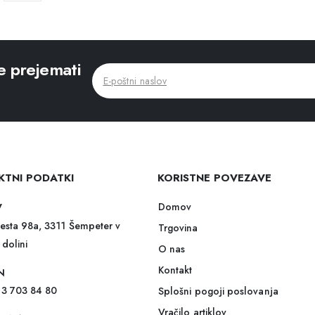
e prejemati
KTNI PODATKI
KORISTNE POVEZAVE
Domov
V
esta 98a, 3311 Šempeter v
Trgovina
 dolini
O nas
Kontakt
N
)3 703 84 80
Splošni pogoji poslovanja
Vračilo artiklov