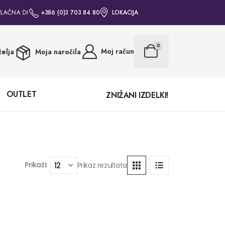
LAČNA DOSTAVA ZA VSA NAROČILA NAD 50€ • BREZPLAČNA DOSTAVA ZA VSA
+386 (0)3 703 84 80
LOKACIJA
0
Moj račun
elja
Moja naročila
OUTLET
ZNIŽANI IZDELKI!
Prikaži:
Prikaz rezultata