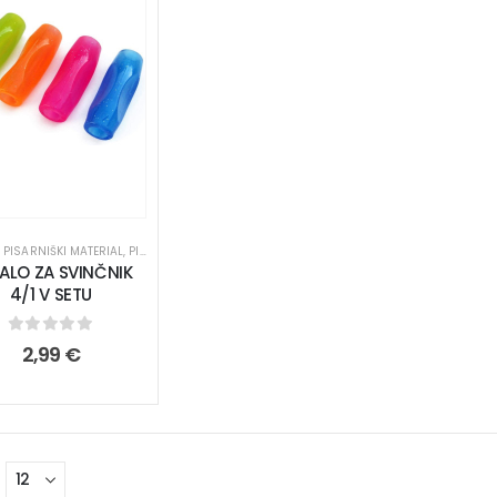
 PISARNIŠKI MATERIAL
,
PISALA
,
PISALA
,
PISARNA IN DOM
,
VSE ZA ŠOLO
ALO ZA SVINČNIK
4/1 V SETU
0
out of 5
2,99
€