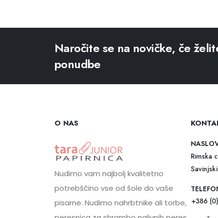
Naročite se na novičke, če želit
ponudbe
O NAS
KONTA
NASLO
Rimska c
Savinjski
Nudimo vam najbolj kvalitetno
potrebščino vse od šole do vaše
TELEFO
+386 (0
pisarne. Nudimo nahrbtnike ali torbe,
peresnica za shrambo nalivnih peres,