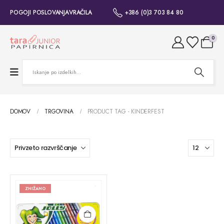
POGOJI POSLOVANJA
VRAČILA
+386 (0)3 703 84 80
0
DOMOV
TRGOVINA
PRODUCT TAG -
KINDERFEST
ZNIŽANO