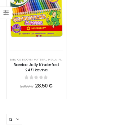
BARVICE
,
LIKOVNI MATERIAL
,
PISALA
,
PISALA
,
VSE ZA ŠOLO
Barvice Jolly Kinderfest
24/1 kovina
0
out of 5
28,50
€
28,98
€