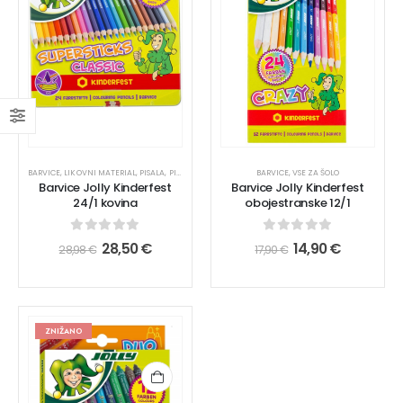
BARVICE
,
LIKOVNI MATERIAL
,
PISALA
,
PISALA
,
VSE ZA ŠOLO
BARVICE
,
VSE ZA ŠOLO
Barvice Jolly Kinderfest
Barvice Jolly Kinderfest
24/1 kovina
obojestranske 12/1
0
out of 5
0
out of 5
28,50
€
14,90
€
28,98
€
17,90
€
ZNIŽANO