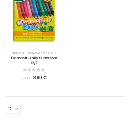
FLOMASTRI
,
FLOMASTRI
,
VSE ZA ŠOLO
Flomastri Jolly Superstar
12/1
0
out of 5
8,90
€
11,99
€