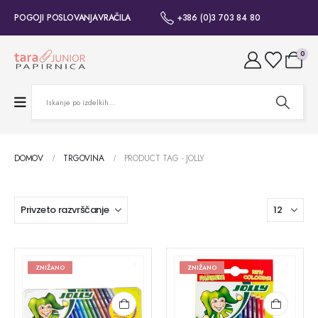
POGOJI POSLOVANJA
VRAČILA
+386 (0)3 703 84 80
0
DOMOV
TRGOVINA
PRODUCT TAG -
JOLLY
ZNIŽANO
ZNIŽANO