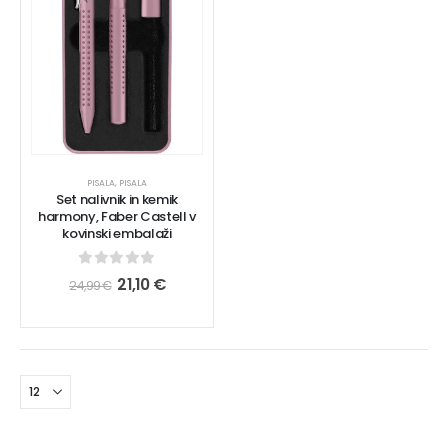
PISALA
,
PISALA
Set nalivnik in kemik
harmony, Faber Castell v
kovinski embalaži
0
out of 5
21,10
€
24,99
€