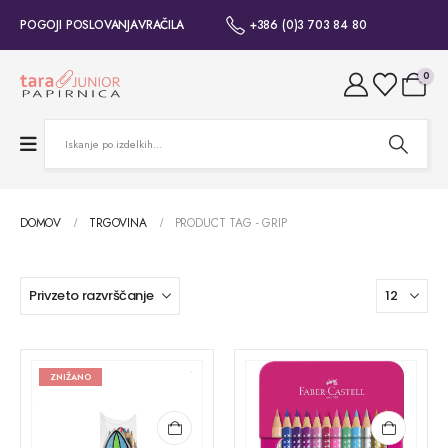
POGOJI POSLOVANJA
VRAČILA
+386 (0)3 703 84 80
0
DOMOV
TRGOVINA
PRODUCT TAG -
GRIP
ZNIŽANO