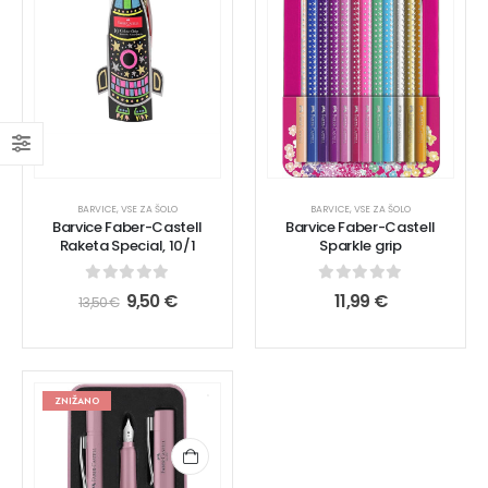
BARVICE
,
VSE ZA ŠOLO
BARVICE
,
VSE ZA ŠOLO
Barvice Faber-Castell
Barvice Faber-Castell
Raketa Special, 10/1
Sparkle grip
0
out of 5
0
out of 5
9,50
€
11,99
€
13,50
€
ZNIŽANO