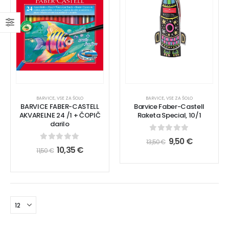
BARVICE
,
VSE ZA ŠOLO
BARVICE
,
VSE ZA ŠOLO
BARVICE FABER-CASTELL
Barvice Faber-Castell
AKVARELNE 24 /1 + ČOPIČ
Raketa Special, 10/1
darilo
0
out of 5
9,50
€
13,50
€
0
out of 5
10,35
€
11,50
€