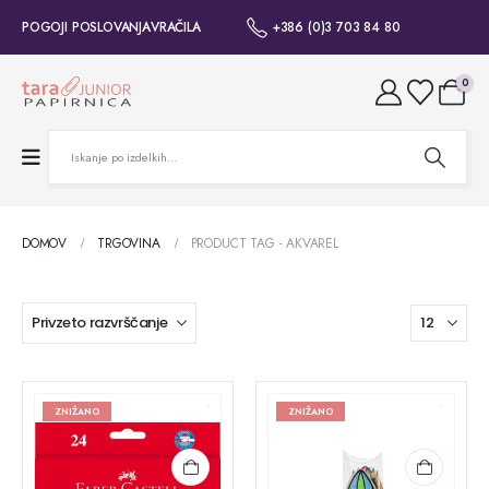
POGOJI POSLOVANJA
VRAČILA
+386 (0)3 703 84 80
0
DOMOV
TRGOVINA
PRODUCT TAG -
AKVAREL
ZNIŽANO
ZNIŽANO