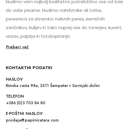
Nudimo vam najbolj kvalitetno potrebščino vse od šole
do vaše pisarne. Nudimo nahrbtnike ali torbe,
peresnica za shrambo nalivnih peres, kemičnih
svinčnikov, kulijev in tako naprej vse do tonerjev, kuvert,
vezav, papirja in fotokopiranja.
Preberi več
KONTAKTNI PODATKI
NASLOV
Rimska cesta 98a, 3311 Šempeter v Savinjski dolini
TELEFON
+386 (0)3 703 84 80
E-POŠTNI NASLOV
prodaja@papirnicatara.com