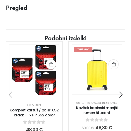
Pregled
Podobni izdelki
ZNIŽANO
OUTLET
,
POTOVALKE IN AKTOVKE
HP
,
OUTLET
Kovček kabinski manjši
Komplet kartuš / 2x HP 652
rumen študent
black + 1x HP 652 color
0
out of 5
48,30
€
69,00
€
0
out of 5
48,00
€