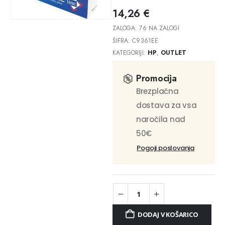
14,26
€
ZALOGA:
76 NA ZALOGI
ŠIFRA:
C9361EE
KATEGORIJI:
HP
,
OUTLET
Promocija
Brezplačna
dostava za vsa
naročila nad
50€
Pogoji poslovanja
DODAJ V KOŠARICO