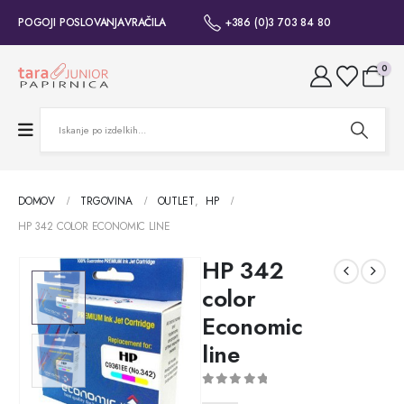
POGOJI POSLOVANJA
VRAČILA
+386 (0)3 703 84 80
0
DOMOV
TRGOVINA
OUTLET
,
HP
HP 342 COLOR ECONOMIC LINE
HP 342
color
Economic
line
0
out of 5