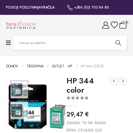
POGOJI POSLOVANJA
VRAČILA
+386 (0)3 703 84 80
0
DOMOV
TRGOVINA
OUTLET
,
HP
HP 344 COLOR
HP 344
color
0
out of 5
29,47
€
ZALOGA:
76 NA ZALOGI
ŠIFRA:
C9363EE UUS