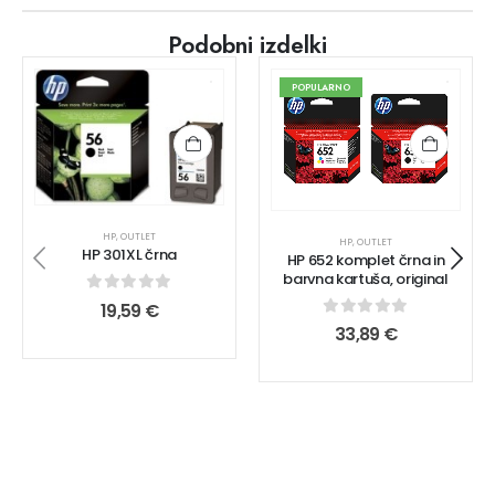
Podobni izdelki
POPULARNO
HP
,
OUTLET
HP
,
OUTLET
HP 301XL črna
HP 652 komplet črna in
barvna kartuša, original
0
out of 5
19,59
€
0
out of 5
33,89
€