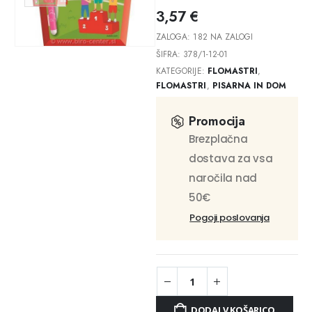
3,57
€
ZALOGA:
182 NA ZALOGI
ŠIFRA:
378/1-12-01
KATEGORIJE:
FLOMASTRI
,
FLOMASTRI
,
PISARNA IN DOM
Promocija
Brezplačna
dostava za vsa
naročila nad
50€
Pogoji poslovanja
DODAJ V KOŠARICO