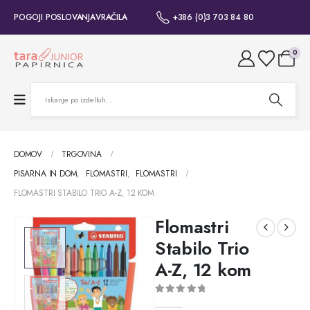
POGOJI POSLOVANJA
VRAČILA
+386 (0)3 703 84 80
0
DOMOV
TRGOVINA
PISARNA IN DOM
,
FLOMASTRI
,
FLOMASTRI
FLOMASTRI STABILO TRIO A-Z, 12 KOM
Flomastri
Stabilo Trio
A-Z, 12 kom
0
out of 5