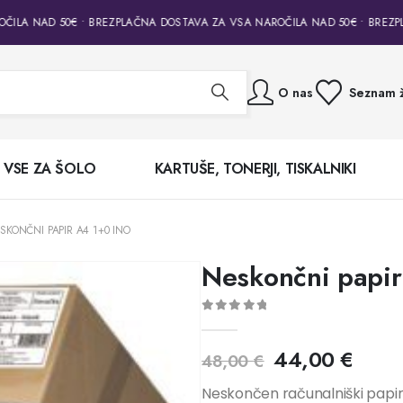
ILA NAD 50€ • BREZPLAČNA DOSTAVA ZA VSA NAROČILA NAD 50€ • BREZPL
O nas
Seznam ž
VSE ZA ŠOLO
KARTUŠE, TONERJI, TISKALNIKI
SKONČNI PAPIR A4 1+0 INO
Neskončni papi
0
out of 5
44,00
€
48,00
€
Neskončen računalniški papir