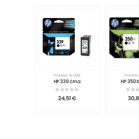
PISARNA IN DOM
PISARNA
HP 339 črna
HP 350X
0
out of 5
0
out
24,51
€
30,