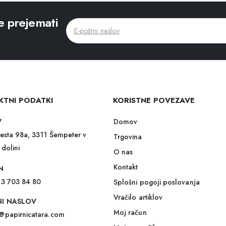
e prejemati
KTNI PODATKI
KORISTNE POVEZAVE
Domov
V
esta 98a, 3311 Šempeter v
Trgovina
 dolini
O nas
Kontakt
N
)3 703 84 80
Splošni pogoji poslovanja
Vračilo artiklov
NI NASLOV
Moj račun
@papirnicatara.com