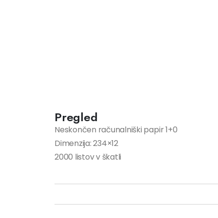
Pregled
Neskončen računalniški papir 1+0
Dimenzija: 234×12
2000 listov v škatli