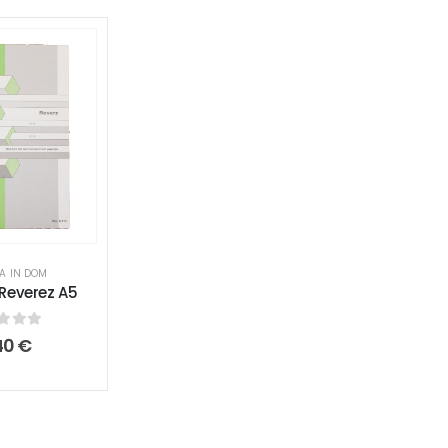
A IN DOM
9 Reverez A5
t of 5
40
€