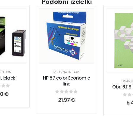
Podobni izdelki
 IN DOM
PISARNA IN DOM
L black
HP 57 color Economic
PISARN
line
Obr. 6.11
 of 5
80
€
0
out of 5
21,97
€
0
ou
5,