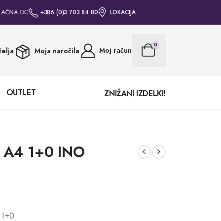
AČNA DOSTAVA ZA VSA NAROČILA NAD 50€ • BREZPLAČNA DOSTAVA ZA VSA 
+386 (0)3 703 84 80
LOKACIJA
0
Moj račun
elja
Moja naročila
OUTLET
ZNIŽANI IZDELKI!
r A4 1+0 INO
 1+0