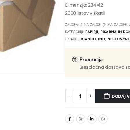
Dimenzija: 234×12
2000 listov v škatli
ZALOGA:
2 NA ZALOGI (NIMA ZALOGE, 
KATEGORIJI:
PAPIRJI
,
PISARNA IN DO
OZNAKE:
BIANCO
,
INO
,
NESKONČNI
Promocija
Brezplačna dostava za
DODAJ V