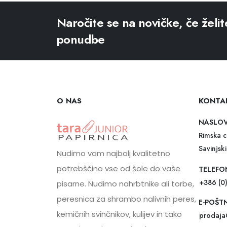
Naročite se na novičke, če želit
ponudbe
O NAS
KONTA
NASLO
Rimska c
Savinjski
Nudimo vam najbolj kvalitetno
potrebščino vse od šole do vaše
TELEFO
+386 (0
pisarne. Nudimo nahrbtnike ali torbe,
peresnica za shrambo nalivnih peres,
E-POŠT
kemičnih svinčnikov, kulijev in tako
prodaja