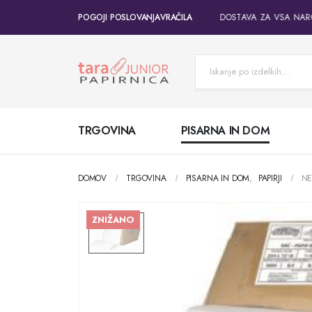
POGOJI POSLOVANJA
BREZPLAČNA DOSTAVA ZA VSA NAROČ
VRAČILA
TRGOVINA
PISARNA IN DOM
DOMOV
TRGOVINA
PISARNA IN DOM
,
PAPIRJI
NE
ZNIŽANO