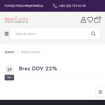
POGOJI POSLOVANJA
VRAČILA
+386 (0)3 703 84 80
0
DOMOV
PAPIRNICATARA
Brez DDV 22%
27
Mar