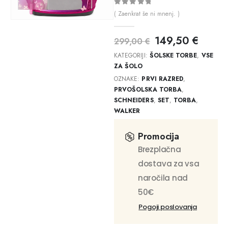
0
out of 5
( Zaenkrat še ni mnenj. )
149,50
€
299,00
€
KATEGORIJI:
ŠOLSKE TORBE
,
VSE
ZA ŠOLO
OZNAKE:
PRVI RAZRED
,
PRVOŠOLSKA TORBA
,
SCHNEIDERS
,
SET
,
TORBA
,
WALKER
Promocija
Brezplačna
dostava za vsa
naročila nad
50€
Pogoji poslovanja