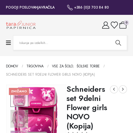
POGOJI POSLOVANJA
VRAČILA
+386 (0)3 703 84 80
0
DOMOV
TRGOVINA
VSE ZA ŠOLO
,
ŠOLSKE TORBE
SCHNEIDERS SET 9DELNI FLOWER GIRLS NOVO (KOPIJA)
Schneiders
ZNIŽANO
set 9delni
Flower girls
NOVO
(Kopija)