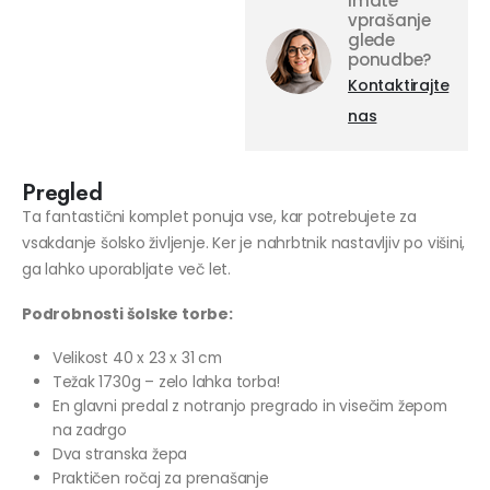
Imate
vprašanje
glede
ponudbe?
Kontaktirajte
nas
Pregled
Ta fantastični komplet ponuja vse, kar potrebujete za
vsakdanje šolsko življenje. Ker je nahrbtnik nastavljiv po višini,
ga lahko uporabljate več let.
Podrobnosti šolske torbe:
Velikost 40 x 23 x 31 cm
Težak 1730g – zelo lahka torba!
En glavni predal z notranjo pregrado in visečim žepom
na zadrgo
Dva stranska žepa
Praktičen ročaj za prenašanje