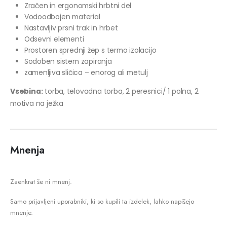
Zračen in ergonomski hrbtni del
Vodoodbojen material
Nastavljiv prsni trak in hrbet
Odsevni elementi
Prostoren sprednji žep s termo izolacijo
Sodoben sistem zapiranja
zamenljiva sličica – enorog ali metulj
Vsebina:
torba, telovadna torba, 2 peresnici/ 1 polna, 2
motiva na ježka
Mnenja
Zaenkrat še ni mnenj.
Samo prijavljeni uporabniki, ki so kupili ta izdelek, lahko napišejo
mnenje.