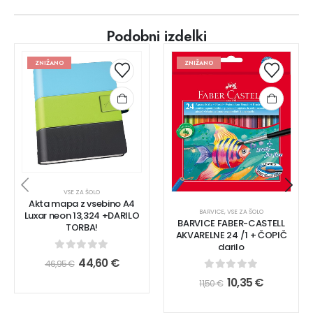
Podobni izdelki
ZNIŽANO
ZNIŽANO
VSE ZA ŠOLO
Akta mapa z vsebino A4
BARVICE
,
VSE ZA ŠOLO
Luxar neon 13,324 +DARILO
BARVICE FABER-CASTELL
TORBA!
AKVARELNE 24 /1 + ČOPIČ
darilo
0
out of 5
44,60
€
46,95
€
0
out of 5
10,35
€
11,50
€