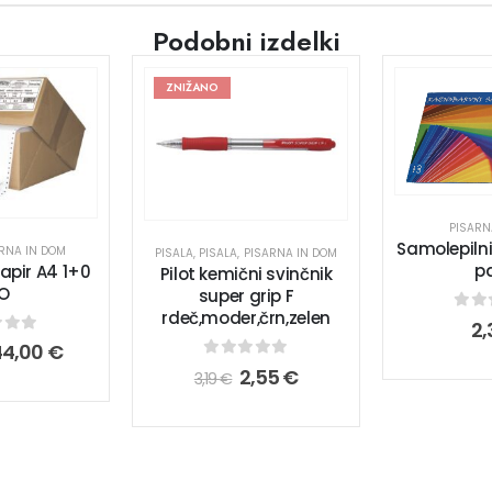
Podobni izdelki
ZNIŽANO
PISARN
Samolepiln
RNA IN DOM
PISALA
,
PISALA
,
PISARNA IN DOM
p
apir A4 1+0
Pilot kemični svinčnik
NO
super grip F
rdeč,moder,črn,zelen
0
ou
2,
 of 5
44,00
€
0
out of 5
2,55
€
3,19
€