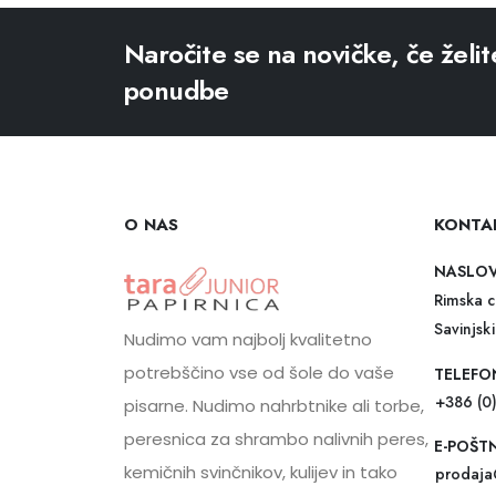
Naročite se na novičke, če želit
ponudbe
O NAS
KONTA
NASLO
Rimska c
Savinjski
Nudimo vam najbolj kvalitetno
potrebščino vse od šole do vaše
TELEFO
+386 (0
pisarne. Nudimo nahrbtnike ali torbe,
peresnica za shrambo nalivnih peres,
E-POŠT
kemičnih svinčnikov, kulijev in tako
prodaja