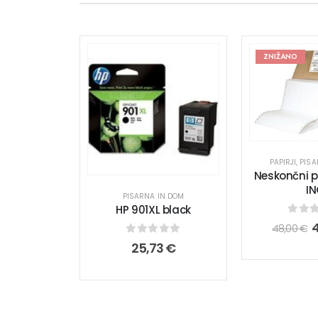
ZNIŽANO
PAPIRJI
,
PISA
Neskončni p
I
PISARNA IN DOM
HP 901XL black
0
out
48,00
€
0
out of 5
25,73
€