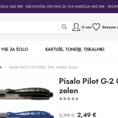
ILA NAD 50€ • BREZPLAČNA DOSTAVA ZA VSA NAROČILA NAD 50€ • BREZPL
O nas
Seznam ž
VSE ZA ŠOLO
KARTUŠE, TONERJI, TISKALNIKI
LA
PISALO PILOT G-2 07 RDEČ, ČRN, MODER, ZELEN
Pisalo Pilot G-2
zelen
0
out of 5
2,49
€
2,99
€