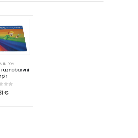
A IN DOM
i raznobarvni
apir
t of 5
31
€