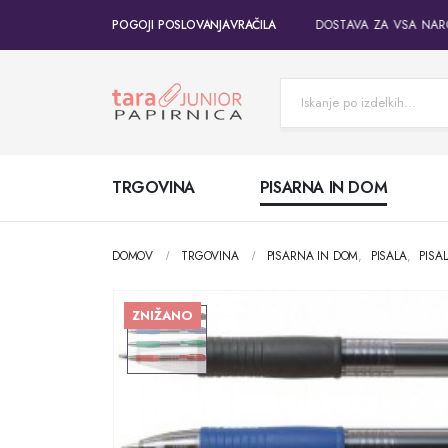
POGOJI POSLOVANJA
BREZPLAČNA DOSTAVA ZA VSA NAROČ
VRAČILA
TRGOVINA
PISARNA IN DOM
DOMOV
TRGOVINA
PISARNA IN DOM
,
PISALA
,
PISA
ZNIŽANO