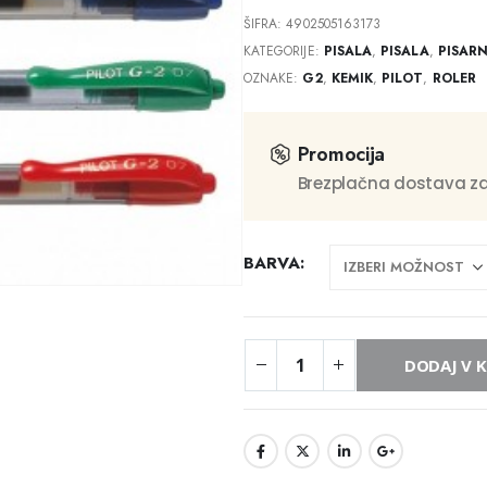
ŠIFRA:
4902505163173
KATEGORIJE:
PISALA
,
PISALA
,
PISAR
OZNAKE:
G2
,
KEMIK
,
PILOT
,
ROLER
Promocija
Brezplačna dostava za
BARVA
DODAJ V 