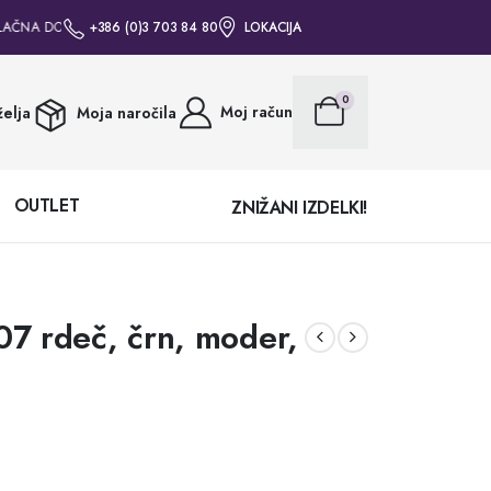
AČNA DOSTAVA ZA VSA NAROČILA NAD 50€ • BREZPLAČNA DOSTAVA ZA VSA 
+386 (0)3 703 84 80
LOKACIJA
0
Moj račun
elja
Moja naročila
OUTLET
ZNIŽANI IZDELKI!
 07 rdeč, črn, moder,