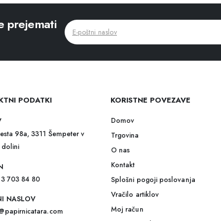
e prejemati
KTNI PODATKI
KORISTNE POVEZAVE
Domov
V
esta 98a, 3311 Šempeter v
Trgovina
 dolini
O nas
Kontakt
N
)3 703 84 80
Splošni pogoji poslovanja
Vračilo artiklov
NI NASLOV
Moj račun
@papirnicatara.com