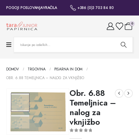
POGOJI POSLOVANJA
VRAČILA
+386 (0)3 703 84 80
0
DOMOV
TRGOVINA
PISARNA IN DOM
OBR. 6.88 TEMELJNICA – NALOG ZA VKNJIŽBO
Obr. 6.88
Temeljnica –
nalog za
vknjižbo
0
out of 5