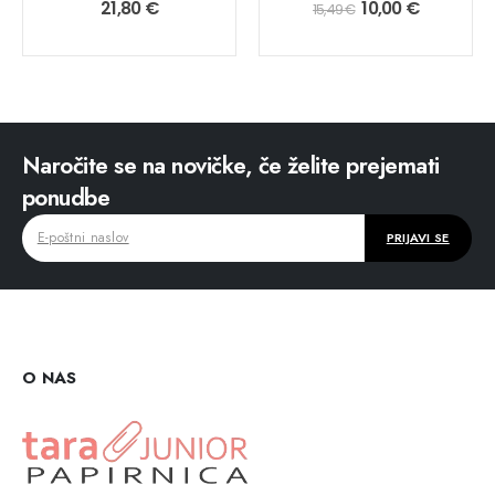
0
out of 5
0
out of 5
21,80
€
10,00
€
15,49
€
Naročite se na novičke, če želite prejemati
ponudbe
O NAS