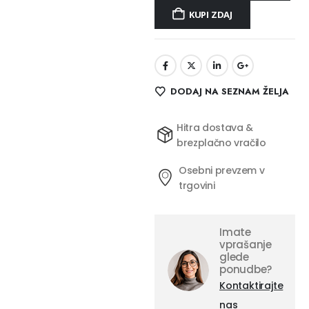
KUPI ZDAJ
DODAJ NA SEZNAM ŽELJA
Hitra dostava &
brezplačno vračilo
Osebni prevzem v
trgovini
Imate
vprašanje
glede
ponudbe?
Kontaktirajte
nas