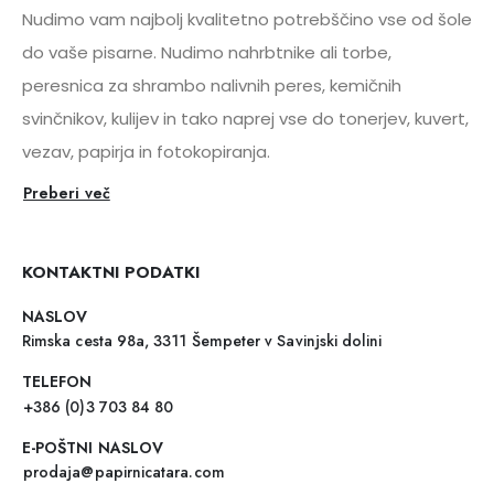
Nudimo vam najbolj kvalitetno potrebščino vse od šole
do vaše pisarne. Nudimo nahrbtnike ali torbe,
peresnica za shrambo nalivnih peres, kemičnih
svinčnikov, kulijev in tako naprej vse do tonerjev, kuvert,
vezav, papirja in fotokopiranja.
Preberi več
KONTAKTNI PODATKI
NASLOV
Rimska cesta 98a, 3311 Šempeter v Savinjski dolini
TELEFON
+386 (0)3 703 84 80
E-POŠTNI NASLOV
prodaja@papirnicatara.com