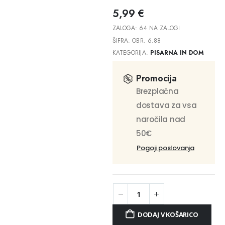
5,99
€
ZALOGA:
64 NA ZALOGI
ŠIFRA:
OBR. 6.88
KATEGORIJA:
PISARNA IN DOM
Promocija
Brezplačna
dostava za vsa
naročila nad
50€
Pogoji poslovanja
DODAJ V KOŠARICO