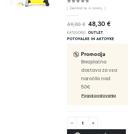
0
out of 5
( Zaenkrat še ni mnenj. )
48,30
€
69,00
€
KATEGORIJI:
OUTLET
,
POTOVALKE IN AKTOVKE
Promocija
Brezplačna
dostava za vsa
naročila nad
50€
Pogoji poslovanja