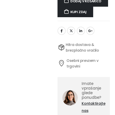
DODAJ V KOŠARICO
KUPI ZDAJ
Hitra dostava &
brezplačno vračilo
Osebni prevzem v
trgovini
Imate
vprašanje
glede
ponudbe?
Kontaktirajte
nas