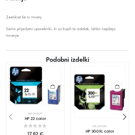
Zaenkrat še ni mnenj.
Samo prijavljeni uporabniki, ki so kupili ta izdelek, lahko napišejo
mnenje.
Podobni izdelki
HP
,
OUTLET
HP 22 color
HP
,
OUTLET
HP 300XL color
0
out of 5
17,62
€