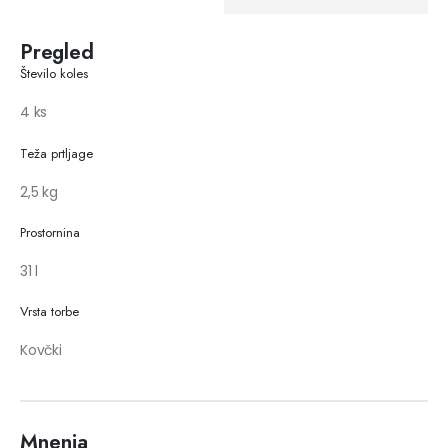
Pregled
Število koles
4 ks
Teža prtljage
2,5 kg
Prostornina
31 l
Vrsta torbe
Kovčki
Mnenja