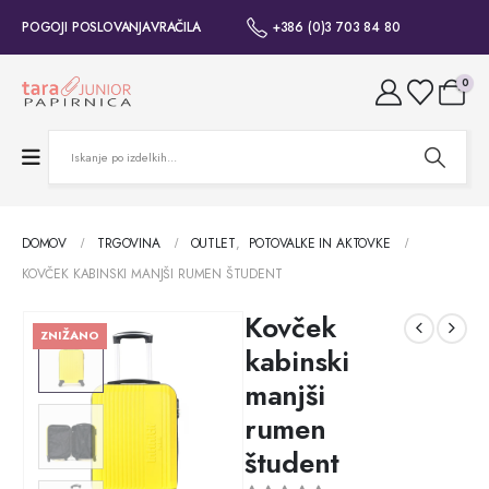
POGOJI POSLOVANJA
VRAČILA
+386 (0)3 703 84 80
0
DOMOV
TRGOVINA
OUTLET
,
POTOVALKE IN AKTOVKE
KOVČEK KABINSKI MANJŠI RUMEN ŠTUDENT
Kovček
ZNIŽANO
kabinski
manjši
rumen
študent