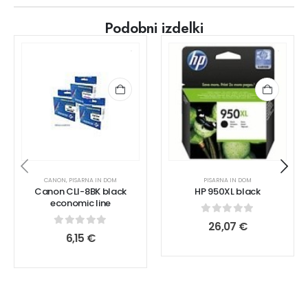
Podobni izdelki
CANON
,
PISARNA IN DOM
PISARNA IN DOM
Canon CLI-8BK black
HP 950XL black
economic line
0
out of 5
26,07
€
0
out of 5
6,15
€