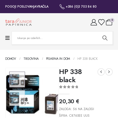
POGOJI POSLOVANJA
VRAČILA
+386 (0)3 703 84 80
0
DOMOV
TRGOVINA
PISARNA IN DOM
HP 338 BLACK
HP 338
black
0
out of 5
20,30
€
ZALOGA:
56 NA ZALOGI
ŠIFRA:
C8765EE UUS