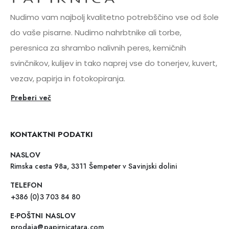
Nudimo vam najbolj kvalitetno potrebščino vse od šole
do vaše pisarne. Nudimo nahrbtnike ali torbe,
peresnica za shrambo nalivnih peres, kemičnih
svinčnikov, kulijev in tako naprej vse do tonerjev, kuvert,
vezav, papirja in fotokopiranja.
Preberi več
KONTAKTNI PODATKI
NASLOV
Rimska cesta 98a, 3311 Šempeter v Savinjski dolini
TELEFON
+386 (0)3 703 84 80
E-POŠTNI NASLOV
prodaja@papirnicatara.com