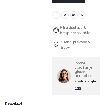
Hitra dostava &
brezplačno vračilo
Osebni prevzem v
trgovini
Imate
vprašanje
glede
ponudbe?
Kontaktirajte
nas
Pregled