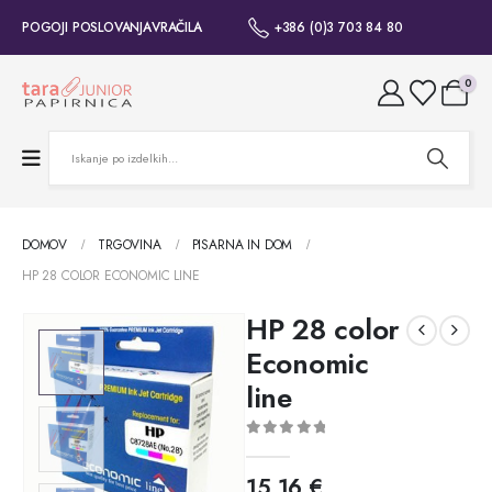
POGOJI POSLOVANJA
VRAČILA
+386 (0)3 703 84 80
0
DOMOV
TRGOVINA
PISARNA IN DOM
HP 28 COLOR ECONOMIC LINE
HP 28 color
Economic
line
0
out of 5
15,16
€