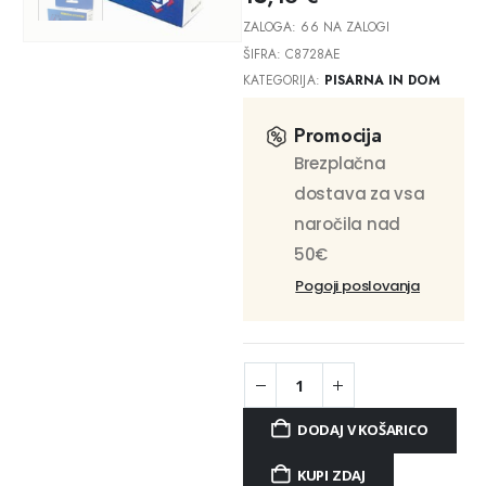
ZALOGA:
66 NA ZALOGI
ŠIFRA:
C8728AE
KATEGORIJA:
PISARNA IN DOM
Promocija
Brezplačna
dostava za vsa
naročila nad
50€
Pogoji poslovanja
DODAJ V KOŠARICO
KUPI ZDAJ