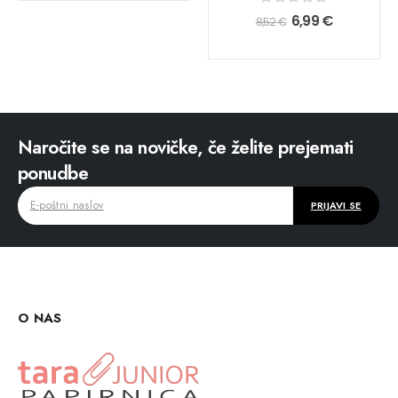
0
out of 5
6,99
€
8,52
€
Naročite se na novičke, če želite prejemati
ponudbe
O NAS