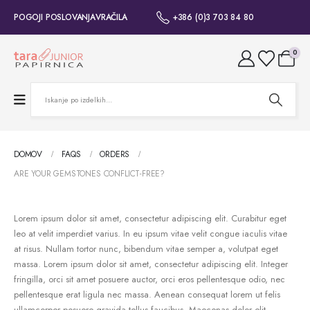
POGOJI POSLOVANJA
VRAČILA
+386 (0)3 703 84 80
0
DOMOV
FAQS
ORDERS
ARE YOUR GEMSTONES CONFLICT-FREE?
Lorem ipsum dolor sit amet, consectetur adipiscing elit. Curabitur eget
leo at velit imperdiet varius. In eu ipsum vitae velit congue iaculis vitae
at risus. Nullam tortor nunc, bibendum vitae semper a, volutpat eget
massa. Lorem ipsum dolor sit amet, consectetur adipiscing elit. Integer
fringilla, orci sit amet posuere auctor, orci eros pellentesque odio, nec
pellentesque erat ligula nec massa. Aenean consequat lorem ut felis
ullamcorper posuere gravida tellus faucibus. Maecenas dolor elit,