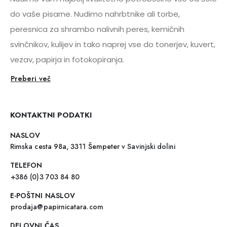
do vaše pisarne. Nudimo nahrbtnike ali torbe,
peresnica za shrambo nalivnih peres, kemičnih
svinčnikov, kulijev in tako naprej vse do tonerjev, kuvert,
vezav, papirja in fotokopiranja.
Preberi več
KONTAKTNI PODATKI
NASLOV
Rimska cesta 98a, 3311 Šempeter v Savinjski dolini
TELEFON
+386 (0)3 703 84 80
E-POŠTNI NASLOV
prodaja@papirnicatara.com
DELOVNI ČAS